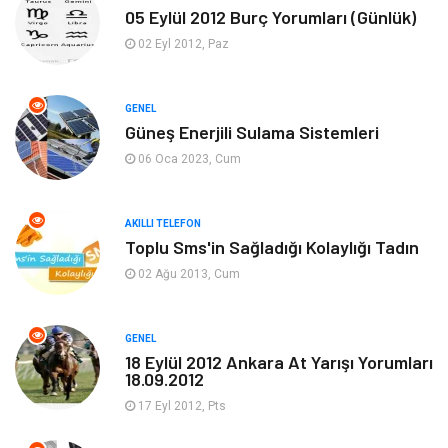
05 Eylül 2012 Burç Yorumları (Günlük)
Ekonomi
Sinema
02 Eyl 2012, Paz
Elektrik Elektronik
Giyim
GENEL
Güneş Enerjili Sulama Sistemleri
Tanıtıcı Reklam
Alışveriş
06 Oca 2023, Cum
Hukuk
Gıda
AKILLI TELEFON
Dekorasyon
Tatil
Toplu Sms'in Sağladığı Kolaylığı Tadın
02 Ağu 2013, Cum
Makine
Bilgisayar & Yazılım
GENEL
Güzellik & Bakım
Magazin Dünyası
18 Eylül 2012 Ankara At Yarışı Yorumları
18.09.2012
Organizasyon
Emlak
17 Eyl 2012, Pts
Hizmet
Otomotiv