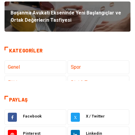
Boşanma Avukatı Ekseninde Yeni Başlangıçlar ve
Ortak Değerlerin Tasfiyesi
KATEGORILER
Genel
Spor
Eğitim
Dizi & Tv
Dünya'dan Haberler
Sağlık
PAYLAŞ
Müzik
İnternet
Facebook
X / Twitter
X
Ülkemizden Haberler
Politika & Siyaset
Pinterest
Linkedin