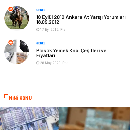
GENEL
Güzellik & Bakım
Magazin Dünyası
18 Eylül 2012 Ankara At Yarışı Yorumları
18.09.2012
Organizasyon
Emlak
17 Eyl 2012, Pts
Hizmet
Otomotiv
GENEL
Plastik Yemek Kabı Çeşitleri ve
Fiyatları
Aksesuar
Bebek Giyim
28 May 2020, Per
MİNİ KONU