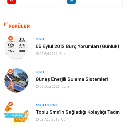
Teknoloji
Kültür ve Sanat
Akıllı Telefon
Yaşam
POPÜLER
Soru-Cevap
Biyografi, Kimdir?
GENEL
05 Eylül 2012 Burç Yorumları (Günlük)
Ekonomi
Sinema
02 Eyl 2012, Paz
Elektrik Elektronik
Giyim
GENEL
Güneş Enerjili Sulama Sistemleri
Tanıtıcı Reklam
Alışveriş
06 Oca 2023, Cum
Hukuk
Gıda
AKILLI TELEFON
Dekorasyon
Tatil
Toplu Sms'in Sağladığı Kolaylığı Tadın
02 Ağu 2013, Cum
Makine
Bilgisayar & Yazılım