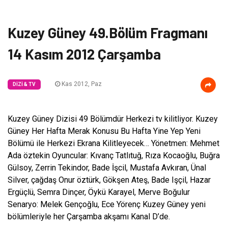
Kuzey Güney 49.Bölüm Fragmanı
14 Kasım 2012 Çarşamba
Kas 2012, Paz
DIZI & TV
Kuzey Güney Dizisi 49 Bölümdür Herkezi tv kilitliyor. Kuzey
Güney Her Hafta Merak Konusu Bu Hafta Yine Yep Yeni
Bölümü ile Herkezi Ekrana Kilitleyecek… Yönetmen: Mehmet
Ada öztekin Oyuncular: Kıvanç Tatlıtuğ, Rıza Kocaoğlu, Buğra
Gülsoy, Zerrin Tekindor, Bade İşcil, Mustafa Avkıran, Ünal
Silver, çağdaş Onur öztürk, Gökşen Ateş, Bade Işçil, Hazar
Ergüçlü, Semra Dinçer, Öykü Karayel, Merve Boğulur
Senaryo: Melek Gençoğlu, Ece Yörenç Kuzey Güney yeni
bölümleriyle her Çarşamba akşamı Kanal D’de.