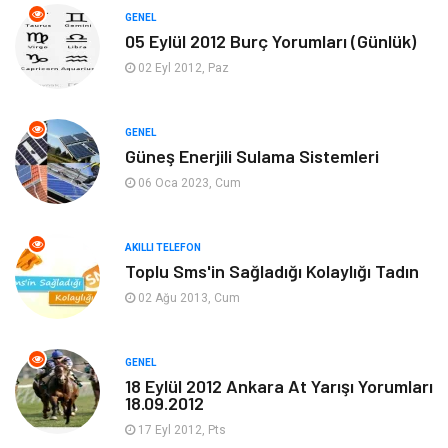
Soru-Cevap
Biyografi, Kimdir?
GENEL
05 Eylül 2012 Burç Yorumları (Günlük)
Ekonomi
Sinema
02 Eyl 2012, Paz
Elektrik Elektronik
Giyim
GENEL
Güneş Enerjili Sulama Sistemleri
Tanıtıcı Reklam
Alışveriş
06 Oca 2023, Cum
Hukuk
Gıda
AKILLI TELEFON
Dekorasyon
Tatil
Toplu Sms'in Sağladığı Kolaylığı Tadın
02 Ağu 2013, Cum
Makine
Bilgisayar & Yazılım
GENEL
Güzellik & Bakım
Magazin Dünyası
18 Eylül 2012 Ankara At Yarışı Yorumları
18.09.2012
Organizasyon
Emlak
17 Eyl 2012, Pts