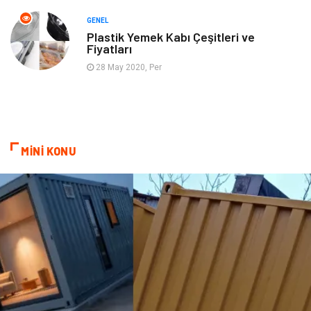
Hizmet
Otomotiv
GENEL
Plastik Yemek Kabı Çeşitleri ve
Fiyatları
Aksesuar
Bebek Giyim
28 May 2020, Per
MİNİ KONU