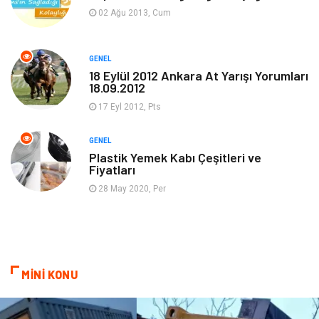
02 Ağu 2013, Cum
Makine
Bilgisayar & Yazılım
GENEL
Güzellik & Bakım
Magazin Dünyası
18 Eylül 2012 Ankara At Yarışı Yorumları
18.09.2012
Organizasyon
Emlak
17 Eyl 2012, Pts
Hizmet
Otomotiv
GENEL
Plastik Yemek Kabı Çeşitleri ve
Fiyatları
Aksesuar
Bebek Giyim
28 May 2020, Per
MİNİ KONU