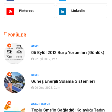
Ülkemizden Haberler
Politika & Siyaset
Pinterest
Linkedin
Teknoloji
Kültür ve Sanat
Akıllı Telefon
Yaşam
POPÜLER
Soru-Cevap
Biyografi, Kimdir?
GENEL
05 Eylül 2012 Burç Yorumları (Günlük)
Ekonomi
Sinema
02 Eyl 2012, Paz
Elektrik Elektronik
Giyim
GENEL
Güneş Enerjili Sulama Sistemleri
Tanıtıcı Reklam
Alışveriş
06 Oca 2023, Cum
Hukuk
Gıda
AKILLI TELEFON
Dekorasyon
Tatil
Toplu Sms'in Sağladığı Kolaylığı Tadın