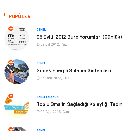
Akıllı Telefon
Yaşam
POPÜLER
Soru-Cevap
Biyografi, Kimdir?
GENEL
05 Eylül 2012 Burç Yorumları (Günlük)
Ekonomi
Sinema
02 Eyl 2012, Paz
Elektrik Elektronik
Giyim
GENEL
Güneş Enerjili Sulama Sistemleri
Tanıtıcı Reklam
Alışveriş
06 Oca 2023, Cum
Hukuk
Gıda
AKILLI TELEFON
Dekorasyon
Tatil
Toplu Sms'in Sağladığı Kolaylığı Tadın
02 Ağu 2013, Cum
Makine
Bilgisayar & Yazılım
GENEL