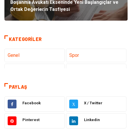
Boşanma Avukatı Ekseninde Yeni Başlangıçlar ve
Ortak Değerlerin Tasfiyesi
KATEGORILER
Genel
Spor
Eğitim
Dizi & Tv
Dünya'dan Haberler
Sağlık
PAYLAŞ
Müzik
İnternet
Facebook
X / Twitter
X
Ülkemizden Haberler
Politika & Siyaset
Pinterest
Linkedin
Teknoloji
Kültür ve Sanat