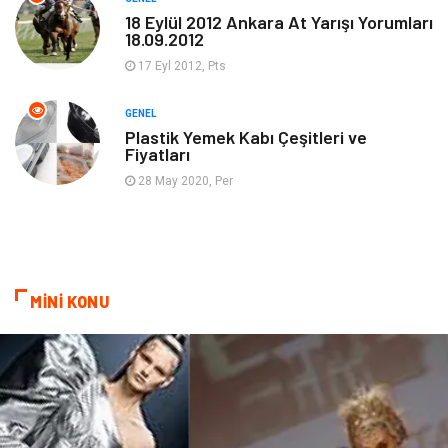
Güzellik & Bakım
Magazin Dünyası
18 Eylül 2012 Ankara At Yarışı Yorumları
18.09.2012
Organizasyon
Emlak
17 Eyl 2012, Pts
Hizmet
Otomotiv
GENEL
Plastik Yemek Kabı Çeşitleri ve
Fiyatları
Aksesuar
Bebek Giyim
28 May 2020, Per
MİNİ KONU