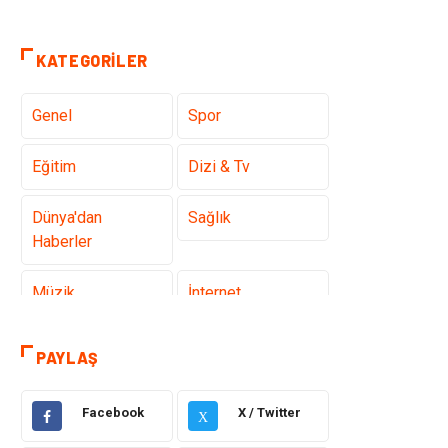
KATEGORILER
Genel
Spor
Eğitim
Dizi & Tv
Dünya'dan
Sağlık
Haberler
Müzik
İnternet
Ülkemizden
Politika & Siyaset
PAYLAŞ
Haberler
Facebook
X / Twitter
Teknoloji
Kültür ve Sanat
X