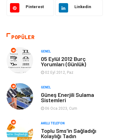
Akıllı Telefon
Yaşam
Pinterest
Linkedin
Soru-Cevap
Biyografi, Kimdir?
POPÜLER
Ekonomi
Sinema
GENEL
Elektrik Elektronik
Giyim
05 Eylül 2012 Burç
Yorumları (Günlük)
Tanıtıcı Reklam
Alışveriş
02 Eyl 2012, Paz
Hukuk
Gıda
GENEL
Güneş Enerjili Sulama
Sistemleri
Dekorasyon
Tatil
06 Oca 2023, Cum
Makine
Bilgisayar &
AKILLI TELEFON
Yazılım
Toplu Sms'in Sağladığı
Kolaylığı Tadın