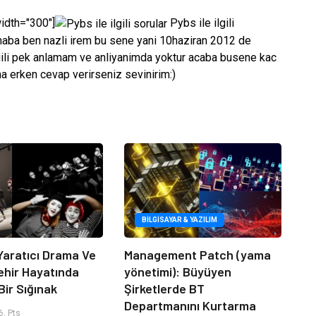
width="300"]
Pybs ile ilgili
aba ben nazli irem bu sene yani 10haziran 2012 de
lgili pek anlamam ve anliyanimda yoktur acaba busene kac
a erken cevap verirseniz sevinirim:)
BILGISAYAR & YAZILIM
Yaratıcı Drama Ve
Management Patch (yama
ehir Hayatında
yönetimi): Büyüyen
Bir Sığınak
Şirketlerde BT
Departmanını Kurtarma
, Pts