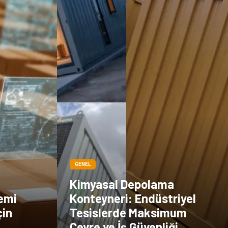
GENEL
Kimyasal Depolama
emi
Konteyneri: Endüstriyel
çin
Tesislerde Maksimum
Çevre ve İş Güvenliği