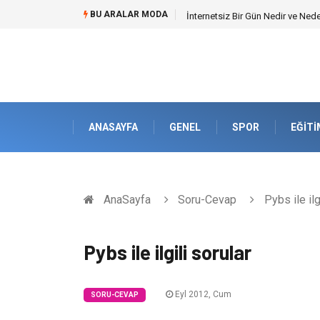
BU ARALAR MODA
İnternetsiz Bir Gün Nedir ve Ned
ANASAYFA
GENEL
SPOR
EĞITI
AnaSayfa
Soru-Cevap
Pybs ile ilg
Pybs ile ilgili sorular
Eyl 2012, Cum
SORU-CEVAP