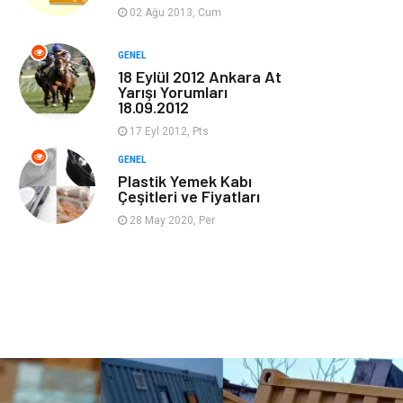
Güzellik & Bakım
Magazin Dünyası
02 Ağu 2013, Cum
Organizasyon
Emlak
GENEL
18 Eylül 2012 Ankara At
Yarışı Yorumları
Hizmet
Otomotiv
18.09.2012
17 Eyl 2012, Pts
Aksesuar
Bebek Giyim
GENEL
Plastik Yemek Kabı
Çeşitleri ve Fiyatları
28 May 2020, Per