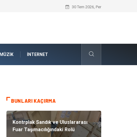
Kauçuk Teknolojisinin Yenilenebilir Ener
30 Tem 2026, Per
MÜZIK
İNTERNET
BUNLARI KAÇIRMA
Kontrplak Sandık ve Uluslararası
Fuar Taşımacılığındaki Rolü