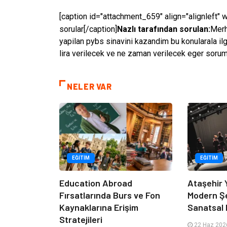
[caption id="attachment_659" align="alignleft" 
sorular[/caption]
Nazlı tarafından sorulan:
Merh
yapilan pybs sinavini kazandim bu konularala i
lira verilecek ve ne zaman verilecek eger sorum
NELER VAR
EĞITIM
EĞITIM
Education Abroad
Ataşehir 
Fırsatlarında Burs ve Fon
Modern Ş
Kaynaklarına Erişim
Sanatsal 
Stratejileri
22 Haz 2026