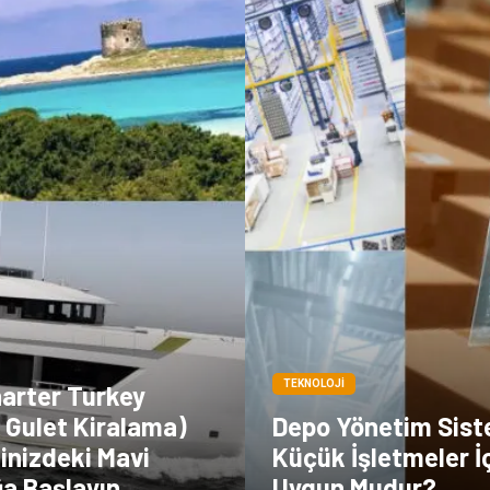
TEKNOLOJI
harter Turkey
 Gulet Kiralama)
Depo Yönetim Sist
linizdeki Mavi
Küçük İşletmeler İ
ğa Başlayın
Uygun Mudur?