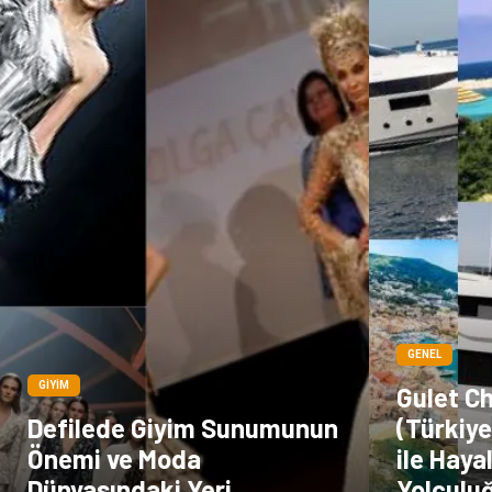
GENEL
GIYIM
Gulet C
Defilede Giyim Sunumunun
(Türkiye
Önemi ve Moda
ile Haya
Dünyasındaki Yeri
Yolculu