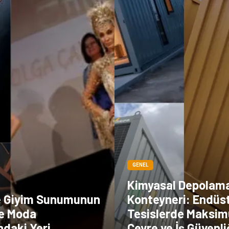
GENEL
Kimyasal Depolam
e Giyim Sunumunun
Konteyneri: Endüst
e Moda
Tesislerde Maksi
ndaki Yeri
Çevre ve İş Güvenli