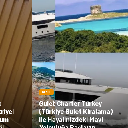
GENEL
a
Gulet Charter Turkey
riyel
(Türkiye Gulet Kiralama)
mum
ile Hayalinizdeki Mavi
ği
Yolculuğa Başlayın