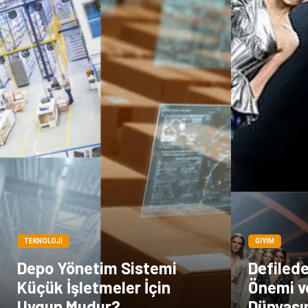
TEKNOLOJI
GIYIM
Depo Yönetim Sistemi
Defiled
Küçük İşletmeler İçin
Önemi v
Uygun Mudur?
Dünyası