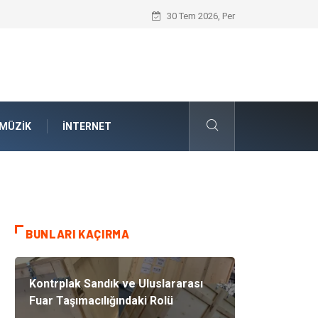
İnternetsiz Bir Gün Nedir ve Neden Önem
30 Tem 2026, Per
MÜZIK
İNTERNET
BUNLARI KAÇIRMA
Kontrplak Sandık ve Uluslararası
Fuar Taşımacılığındaki Rolü