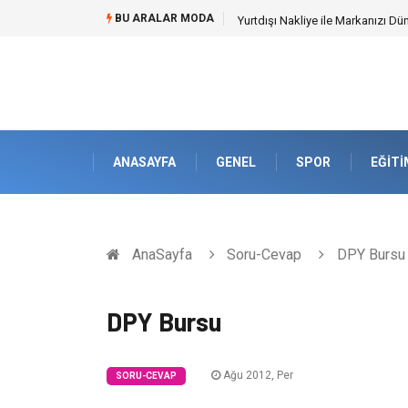
BU ARALAR MODA
Yurtdışı Nakliye ile Markanızı Dü
ANASAYFA
GENEL
SPOR
EĞITI
AnaSayfa
Soru-Cevap
DPY Bursu
DPY Bursu
Ağu 2012, Per
SORU-CEVAP