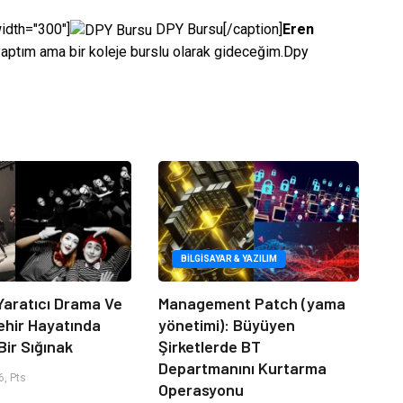
width="300"]
DPY Bursu[/caption]
Eren
aptım ama bir koleje burslu olarak gideceğim.Dpy
BILGISAYAR & YAZILIM
Yaratıcı Drama Ve
Management Patch (yama
ehir Hayatında
yönetimi): Büyüyen
Bir Sığınak
Şirketlerde BT
Departmanını Kurtarma
, Pts
Operasyonu