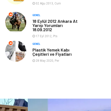
Güzellik & Bakım
Magazin Dünyası
02 Ağu 2013, Cum
Organizasyon
Emlak
GENEL
18 Eylül 2012 Ankara At
Yarışı Yorumları
Hizmet
Otomotiv
18.09.2012
17 Eyl 2012, Pts
Aksesuar
Bebek Giyim
GENEL
Plastik Yemek Kabı
Çeşitleri ve Fiyatları
28 May 2020, Per