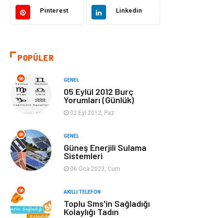
Akıllı Telefon
Yaşam
Pinterest
Linkedin
Soru-Cevap
Biyografi, Kimdir?
POPÜLER
Ekonomi
Sinema
GENEL
Elektrik Elektronik
Giyim
05 Eylül 2012 Burç
Yorumları (Günlük)
Tanıtıcı Reklam
Alışveriş
02 Eyl 2012, Paz
Hukuk
Gıda
GENEL
Güneş Enerjili Sulama
Sistemleri
Dekorasyon
Tatil
06 Oca 2023, Cum
Makine
Bilgisayar &
AKILLI TELEFON
Yazılım
Toplu Sms'in Sağladığı
Kolaylığı Tadın