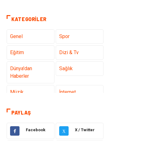
KATEGORILER
Genel
Spor
Eğitim
Dizi & Tv
Dünya'dan
Sağlık
Haberler
Müzik
İnternet
Ülkemizden
Politika & Siyaset
PAYLAŞ
Haberler
Facebook
X / Twitter
Teknoloji
Kültür ve Sanat
X