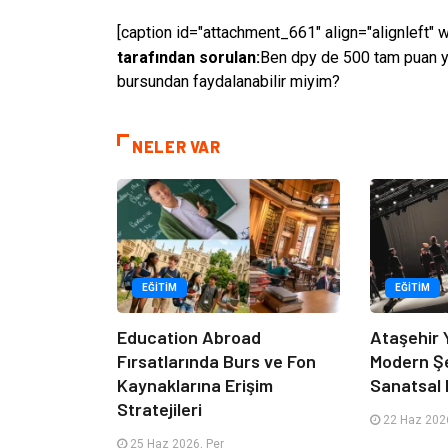
[caption id="attachment_661" align="alignleft" 
tarafından sorulan:
Ben dpy de 500 tam puan y
bursundan faydalanabilir miyim?
NELER VAR
EĞITIM
EĞITIM
Education Abroad
Ataşehir 
Fırsatlarında Burs ve Fon
Modern Ş
Kaynaklarına Erişim
Sanatsal 
Stratejileri
22 Haz 2026
25 Haz 2026, Per