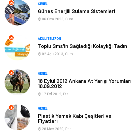
GENEL
Güneş Enerjili Sulama Sistemleri
Tanıtıcı Reklam
Alışveriş
06 Oca 2023, Cum
Hukuk
Gıda
AKILLI TELEFON
Dekorasyon
Tatil
Toplu Sms'in Sağladığı Kolaylığı Tadın
02 Ağu 2013, Cum
Makine
Bilgisayar & Yazılım
GENEL
Güzellik & Bakım
Magazin Dünyası
18 Eylül 2012 Ankara At Yarışı Yorumları
18.09.2012
Organizasyon
Emlak
17 Eyl 2012, Pts
Hizmet
Otomotiv
GENEL
Plastik Yemek Kabı Çeşitleri ve
Fiyatları
Aksesuar
Bebek Giyim
28 May 2020, Per