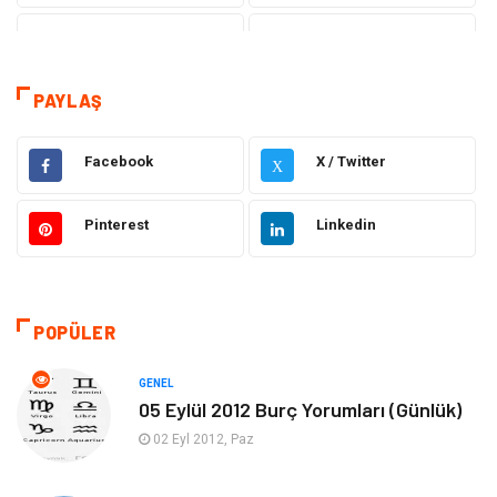
Eğitim
Dizi & Tv
Dünya'dan Haberler
Sağlık
PAYLAŞ
Müzik
İnternet
Facebook
X / Twitter
X
Ülkemizden Haberler
Politika & Siyaset
Pinterest
Linkedin
Teknoloji
Kültür ve Sanat
Akıllı Telefon
Yaşam
POPÜLER
Soru-Cevap
Biyografi, Kimdir?
GENEL
05 Eylül 2012 Burç Yorumları (Günlük)
Ekonomi
Sinema
02 Eyl 2012, Paz
Elektrik Elektronik
Giyim