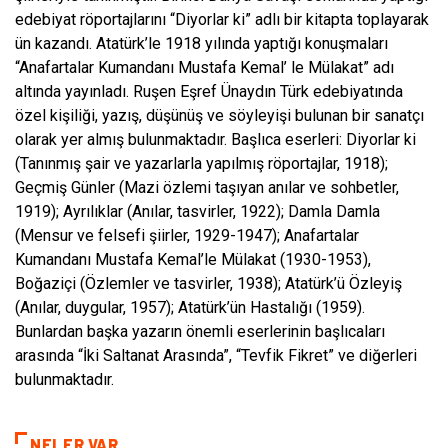
edebiyat röportajlarını “Diyorlar ki” adlı bir kitapta toplayarak
ün kazandı. Atatürk’le 1918 yılında yaptığı konuşmaları
“Anafartalar Kumandanı Mustafa Kemal’ le Mülakat” adı
altında yayınladı. Ruşen Eşref Ünaydın Türk edebiyatında
özel kişiliği, yazış, düşünüş ve söyleyişi bulunan bir sanatçı
olarak yer almış bulunmaktadır. Başlıca eserleri: Diyorlar ki
(Tanınmış şair ve yazarlarla yapılmış röportajlar, 1918);
Geçmiş Günler (Mazi özlemi taşıyan anılar ve sohbetler,
1919); Ayrılıklar (Anılar, tasvirler, 1922); Damla Damla
(Mensur ve felsefi şiirler, 1929-1947); Anafartalar
Kumandanı Mustafa Kemal’le Mülakat (1930-1953),
Boğaziçi (Özlemler ve tasvirler, 1938); Atatürk’ü Özleyiş
(Anılar, duygular, 1957); Atatürk’ün Hastalığı (1959).
Bunlardan başka yazarın önemli eserlerinin başlıcaları
arasında “İki Saltanat Arasında”, “Tevfik Fikret” ve diğerleri
bulunmaktadır.
NELER VAR