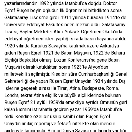
yazarlarındandır. 1892 yılında İstanbul’da doğdu. Doktor
Eşref Ruşen beyin oğludur. İlk öğrenimini bitirdikten sonra
Galatasaray Lisesi’ne girdi. 1911 yılında buradan 1914′te de
Üniversite Edebiyat Fakültesinden mezun oldu. Galatasaray
Lisesi, Baytar Mekteb-i Alisi, Yüksek Öğretmen Okulu’nda
edebiyat öğretmenlikleri yaptığı sırada basın hayatına atıldı.
1920 yılında Kurtuluş Savaşı’na katılmak üzere Ankara’ya
giden Ruşen Eşref 1921′de Basın Müşaviri, 1922′de Buhara
Elçiliği Başkatibi olmuş, Lozan Konferansı’na gene Basın
Müşaviri olarak katıldıktan sonra 1923′te Afyon’dan
milletvekili seçilmiştir. Kısa bir süre Cumhurbaşkanlığı Genel
Sekreterliği de yapan Rüşen Eşref Ünaydın 1934 yılında Dış
İşlerine geçerek sırası ile Tiran, Atina, Budapeşte, Roma,
Londra, tekrar Atina elçilik ve büyük elçiliklerinde bulunan
Ruşen Eşref 21 eylül 1959′da emekliye ayrıldı. Ömrünün geri
kalan kısmını istirahatla geçiren yazar 1959′da İstanbul’da
öldü. Kendine özel bir üslup sahibi olan Ruşen Eşref
Ünaydın anılar, röportaj ve felsefi nitelikte olan mensur
şiirleriyle tanınmıştır. Birinci Dünya Savaşı sonlarında yaptığı