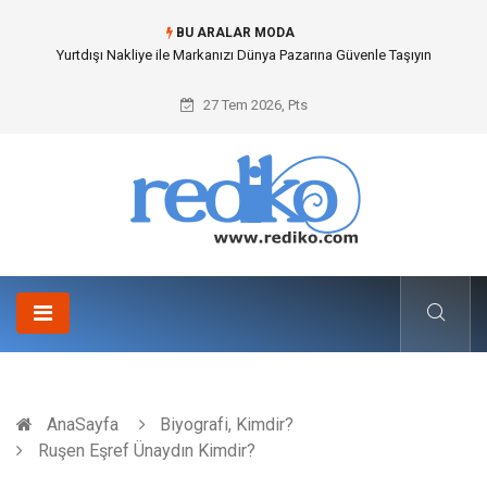
BU ARALAR MODA
İnternetsiz Bir Gün Nedir ve Neden Önemlidir?
27 Tem 2026, Pts
AnaSayfa
Biyografi, Kimdir?
Ruşen Eşref Ünaydın Kimdir?