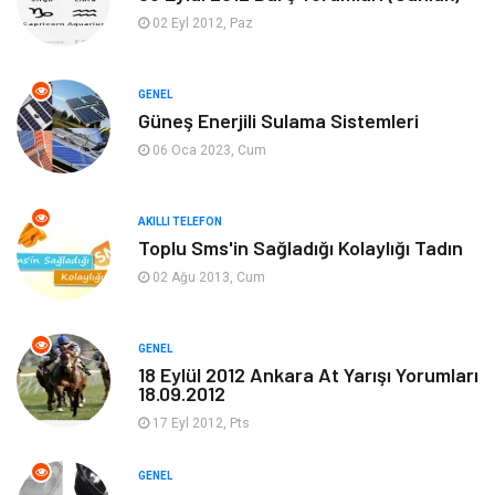
Ekonomi
Sinema
02 Eyl 2012, Paz
Elektrik Elektronik
Giyim
GENEL
Güneş Enerjili Sulama Sistemleri
Tanıtıcı Reklam
Alışveriş
06 Oca 2023, Cum
Hukuk
Gıda
AKILLI TELEFON
Dekorasyon
Tatil
Toplu Sms'in Sağladığı Kolaylığı Tadın
02 Ağu 2013, Cum
Makine
Bilgisayar & Yazılım
GENEL
Güzellik & Bakım
Magazin Dünyası
18 Eylül 2012 Ankara At Yarışı Yorumları
18.09.2012
Organizasyon
Emlak
17 Eyl 2012, Pts
Hizmet
Otomotiv
GENEL