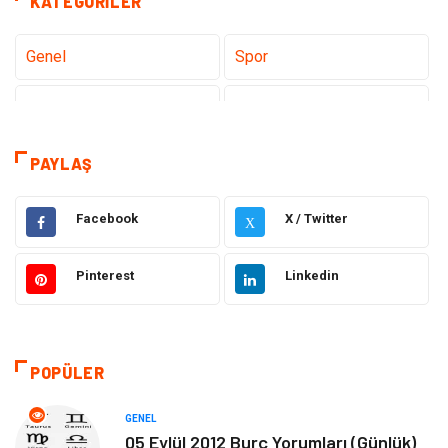
KATEGORILER
Genel
Spor
Eğitim
Dizi & Tv
Dünya'dan Haberler
Sağlık
PAYLAŞ
Müzik
İnternet
Facebook
X / Twitter
X
Ülkemizden Haberler
Politika & Siyaset
Pinterest
Linkedin
Teknoloji
Kültür ve Sanat
Akıllı Telefon
Yaşam
POPÜLER
Soru-Cevap
Biyografi, Kimdir?
GENEL
05 Eylül 2012 Burç Yorumları (Günlük)