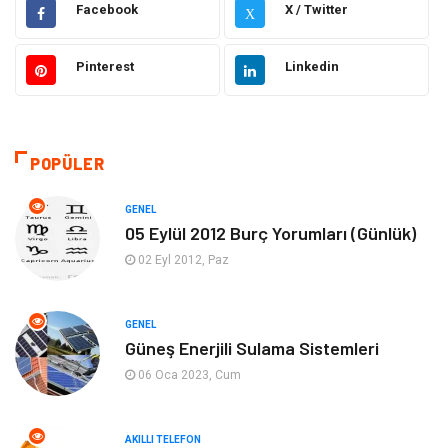
Facebook
X / Twitter
X
Ülkemizden Haberler
Politika & Siyaset
Pinterest
Linkedin
Teknoloji
Kültür ve Sanat
Akıllı Telefon
Yaşam
POPÜLER
Soru-Cevap
Biyografi, Kimdir?
GENEL
05 Eylül 2012 Burç Yorumları (Günlük)
Ekonomi
Sinema
02 Eyl 2012, Paz
Elektrik Elektronik
Giyim
GENEL
Güneş Enerjili Sulama Sistemleri
Tanıtıcı Reklam
Alışveriş
06 Oca 2023, Cum
Hukuk
Gıda
AKILLI TELEFON