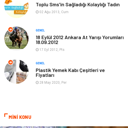
Dekorasyon
Tatil
Toplu Sms'in Sağladığı Kolaylığı Tadın
02 Ağu 2013, Cum
Makine
Bilgisayar & Yazılım
GENEL
Güzellik & Bakım
Magazin Dünyası
18 Eylül 2012 Ankara At Yarışı Yorumları
18.09.2012
Organizasyon
Emlak
17 Eyl 2012, Pts
Hizmet
Otomotiv
GENEL
Plastik Yemek Kabı Çeşitleri ve
Fiyatları
Aksesuar
Bebek Giyim
28 May 2020, Per
MİNİ KONU