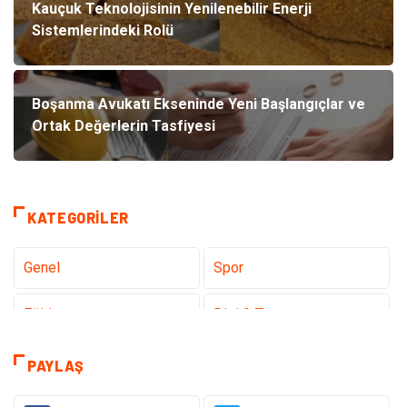
Kauçuk Teknolojisinin Yenilenebilir Enerji
Sistemlerindeki Rolü
Boşanma Avukatı Ekseninde Yeni Başlangıçlar ve
Ortak Değerlerin Tasfiyesi
KATEGORILER
Genel
Spor
Eğitim
Dizi & Tv
Dünya'dan Haberler
Sağlık
PAYLAŞ
Müzik
İnternet