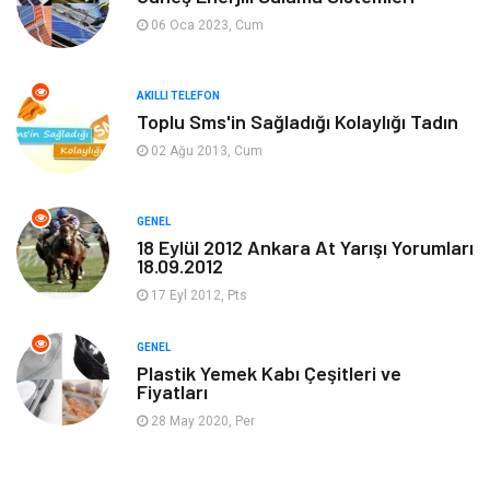
Tanıtıcı Reklam
Alışveriş
06 Oca 2023, Cum
Hukuk
Gıda
AKILLI TELEFON
Dekorasyon
Tatil
Toplu Sms'in Sağladığı Kolaylığı Tadın
02 Ağu 2013, Cum
Makine
Bilgisayar & Yazılım
GENEL
Güzellik & Bakım
Magazin Dünyası
18 Eylül 2012 Ankara At Yarışı Yorumları
18.09.2012
Organizasyon
Emlak
17 Eyl 2012, Pts
Hizmet
Otomotiv
GENEL
Plastik Yemek Kabı Çeşitleri ve
Fiyatları
Aksesuar
Bebek Giyim
28 May 2020, Per