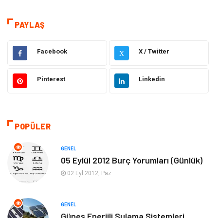
Dünya'dan Haberler
Sağlık
PAYLAŞ
Müzik
İnternet
Facebook
X / Twitter
X
Ülkemizden Haberler
Politika & Siyaset
Pinterest
Linkedin
Teknoloji
Kültür ve Sanat
Akıllı Telefon
Yaşam
POPÜLER
Soru-Cevap
Biyografi, Kimdir?
GENEL
05 Eylül 2012 Burç Yorumları (Günlük)
Ekonomi
Sinema
02 Eyl 2012, Paz
Elektrik Elektronik
Giyim
GENEL
Güneş Enerjili Sulama Sistemleri