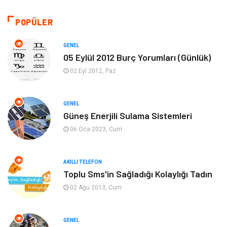
Akıllı Telefon
Yaşam
POPÜLER
Soru-Cevap
Biyografi, Kimdir?
GENEL
05 Eylül 2012 Burç Yorumları (Günlük)
Ekonomi
Sinema
02 Eyl 2012, Paz
Elektrik Elektronik
Giyim
GENEL
Güneş Enerjili Sulama Sistemleri
Tanıtıcı Reklam
Alışveriş
06 Oca 2023, Cum
Hukuk
Gıda
AKILLI TELEFON
Dekorasyon
Tatil
Toplu Sms'in Sağladığı Kolaylığı Tadın
02 Ağu 2013, Cum
Makine
Bilgisayar & Yazılım
GENEL
Güzellik & Bakım
Magazin Dünyası