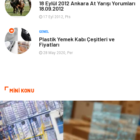
18 Eylül 2012 Ankara At Yarışı Yorumları
18.09.2012
Organizasyon
Emlak
17 Eyl 2012, Pts
Hizmet
Otomotiv
GENEL
Plastik Yemek Kabı Çeşitleri ve
Fiyatları
Aksesuar
Bebek Giyim
28 May 2020, Per
MİNİ KONU